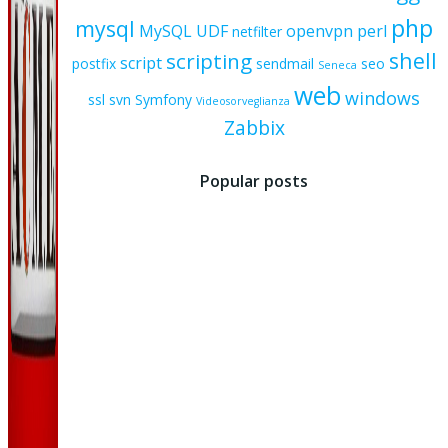
php
mysql
MySQL UDF
openvpn
perl
netfilter
shell
scripting
script
postfix
sendmail
seo
Seneca
web
windows
ssl
svn
Symfony
Videosorveglianza
Zabbix
Popular posts