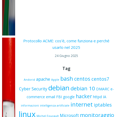
Protocollo ACME: cos’è, come funziona e perché
usarlo nel 2025
24 Giugno 2025
Tag
bash
centos
centos7
apache
Andorid
Apple
debian
debian 10
Cyber Security
DMARC
e-
hacker
commerce
email
FBI
google
httpd
IA
internet
iptables
informazioni
intelligenza artificiale
linux
monitoraggio
Microsoft
Michel Foucault