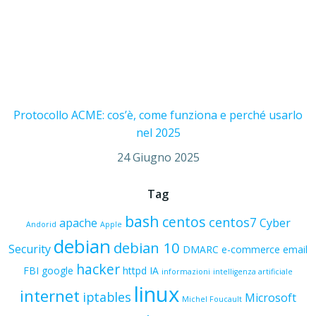
Protocollo ACME: cos’è, come funziona e perché usarlo
nel 2025
24 Giugno 2025
Tag
bash
centos
centos7
apache
Cyber
Andorid
Apple
debian
debian 10
Security
DMARC
e-commerce
email
hacker
FBI
google
httpd
IA
informazioni
intelligenza artificiale
linux
internet
iptables
Microsoft
Michel Foucault