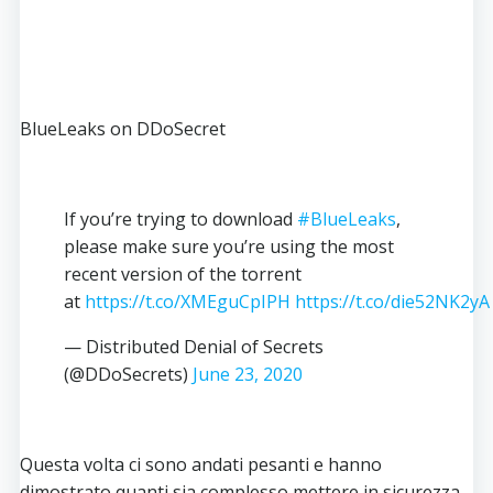
BlueLeaks on DDoSecret
If you’re trying to download
#BlueLeaks
,
please make sure you’re using the most
recent version of the torrent
at
https://t.co/XMEguCpIPH
https://t.co/die52NK2yA
— Distributed Denial of Secrets
(@DDoSecrets)
June 23, 2020
Questa volta ci sono andati pesanti e hanno
dimostrato quanti sia complesso mettere in sicurezza