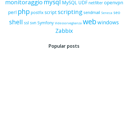
mysql
monitoraggio
MySQL UDF
openvpn
netfilter
php
scripting
perl
script
postfix
sendmail
seo
Seneca
web
shell
windows
ssl
svn
Symfony
Videosorveglianza
Zabbix
Popular posts