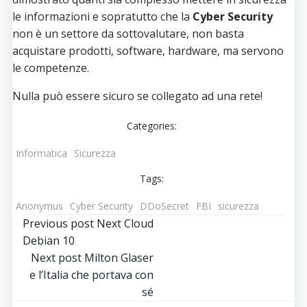
le informazioni e sopratutto che la
Cyber Security
non è un settore da sottovalutare, non basta
acquistare prodotti, software, hardware, ma servono
le competenze.
Nulla può essere sicuro se collegato ad una rete!
Categories:
Informatica
Sicurezza
Tags:
Anonymus
Cyber Security
DDoSecret
FBI
sicurezza
Post
Previous post
Next Cloud
Debian 10
navigation
Post
Next post
Milton Glaser
e l’Italia che portava con
navigation
sé