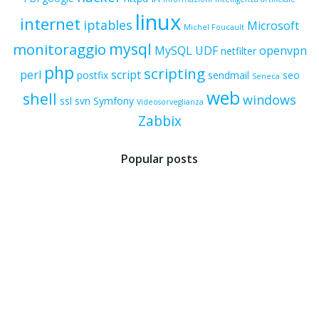
linux
internet
iptables
Microsoft
Michel Foucault
mysql
monitoraggio
MySQL UDF
openvpn
netfilter
php
scripting
perl
script
postfix
sendmail
seo
Seneca
web
shell
windows
ssl
svn
Symfony
Videosorveglianza
Zabbix
Popular posts