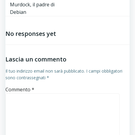
Post
Murdock, il padre di
navigation
Debian
No responses yet
Lascia un commento
Il tuo indirizzo email non sarà pubblicato.
I campi obbligatori
sono contrassegnati
*
Commento
*