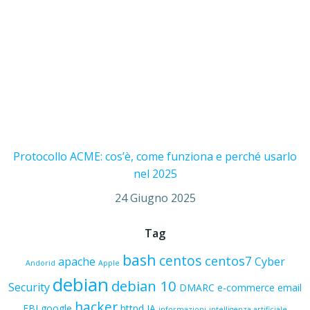
Protocollo ACME: cos’è, come funziona e perché usarlo
nel 2025
24 Giugno 2025
Tag
bash
centos
centos7
apache
Cyber
Andorid
Apple
debian
debian 10
Security
DMARC
e-commerce
email
hacker
FBI
google
httpd
IA
informazioni
intelligenza artificiale