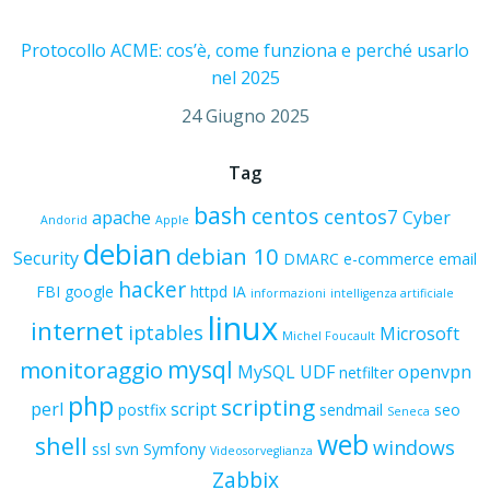
Protocollo ACME: cos’è, come funziona e perché usarlo
nel 2025
24 Giugno 2025
Tag
bash
centos
centos7
apache
Cyber
Andorid
Apple
debian
debian 10
Security
DMARC
e-commerce
email
hacker
FBI
google
httpd
IA
informazioni
intelligenza artificiale
linux
internet
iptables
Microsoft
Michel Foucault
mysql
monitoraggio
MySQL UDF
openvpn
netfilter
php
scripting
perl
script
postfix
sendmail
seo
Seneca
web
shell
windows
ssl
svn
Symfony
Videosorveglianza
Zabbix